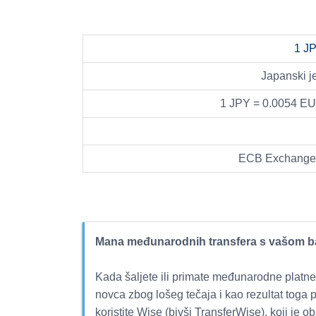
1 J
Japanski j
1 JPY = 0.0054 E
ECB Exchange r
Mana međunarodnih transfera s vašom 
Kada šaljete ili primate međunarodne platne
novca zbog lošeg tečaja i kao rezultat toga 
koristite Wise (bivši TransferWise), koji je ob