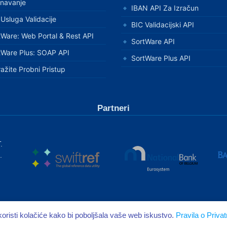
unavanje
IBAN API Za Izračun
 Usluga Validacije
BIC Validacijski API
tWare: Web Portal & Rest API
SortWare API
tWare Plus: SOAP API
SortWare Plus API
ažite Probni Pristup
Partneri
.
.
oristi kolačiće kako bi poboljšala vaše web iskustvo.
Pravila o Privat
Privatnost
Uvjeti
DPA
SLA
Sigurnost