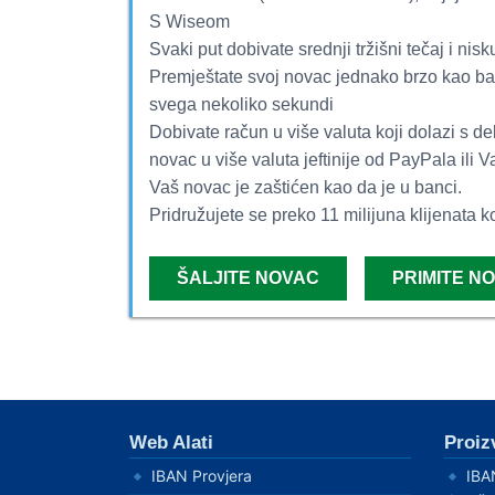
S Wiseom
Svaki put dobivate srednji tržišni tečaj i nis
Premještate svoj novac jednako brzo kao ban
svega nekoliko sekundi
Dobivate račun u više valuta koji dolazi s deb
novac u više valuta jeftinije od PayPala ili 
Vaš novac je zaštićen kao da je u banci.
Pridružujete se preko 11 milijuna klijenata k
ŠALJITE NOVAC
PRIMITE N
Web Alati
Proiz
IBAN Provjera
IBAN