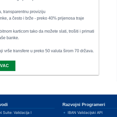
ku, transparentnu proviziju
ke, a često i brže - preko 40% prijenosa traje
itnom karticom tako da možete slati, trošiti i primati
Vaše banke.
oji vrše transfere u preko 50 valuta širom 70 država.
OVAC
vodi
Razvojni Programeri
 Suite: Validacija I
IBAN Validacijski API