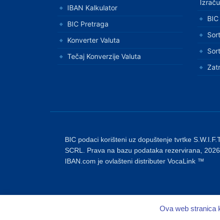
Izrač
IBAN Kalkulator
BIC
BIC Pretraga
Sor
Konverter Valuta
Sor
Tečaj Konverzije Valuta
Zatr
BIC podaci korišteni uz dopuštenje tvrtke S.W.I.F.T
SCRL. Prava na bazu podataka rezervirana, 2026
IBAN.com je ovlašteni distributer VocaLink ™
Ova web stranica k
Copyright © 2026
IBAN