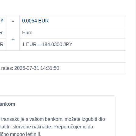
PY
=
0.0054 EUR
en
Euro
↔
UR
1 EUR = 184.0300 JPY
ates: 2026-07-31 14:31:50
bankom
 transakcije s vašom bankom, možete izgubiti dio
platiti i skrivene naknade. Preporučujemo da
ično mnogo jeftiniji.