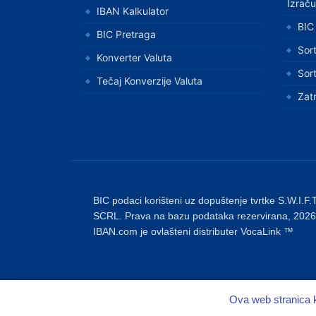
Izrač
IBAN Kalkulator
BIC
BIC Pretraga
Sor
Konverter Valuta
Sor
Tečaj Konverzije Valuta
Zatr
BIC podaci korišteni uz dopuštenje tvrtke S.W.I.F.T
SCRL. Prava na bazu podataka rezervirana, 2026
IBAN.com je ovlašteni distributer VocaLink ™
Ova web stranica k
Copyright © 2026
IBAN