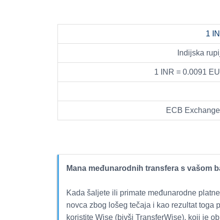
1 I
Indijska rupi
1 INR = 0.0091 E
ECB Exchange r
Mana međunarodnih transfera s vašom 
Kada šaljete ili primate međunarodne platne
novca zbog lošeg tečaja i kao rezultat toga 
koristite Wise (bivši TransferWise), koji je ob