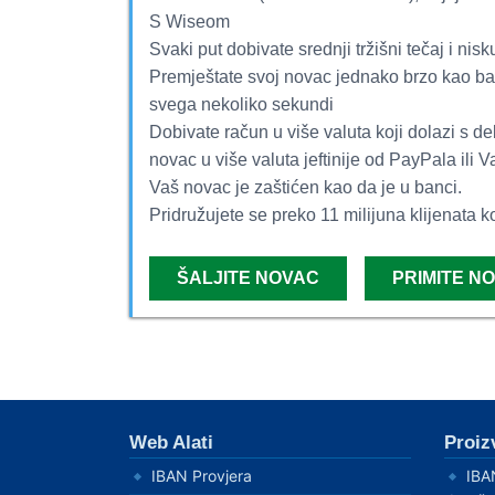
S Wiseom
Svaki put dobivate srednji tržišni tečaj i nis
Premještate svoj novac jednako brzo kao ban
svega nekoliko sekundi
Dobivate račun u više valuta koji dolazi s deb
novac u više valuta jeftinije od PayPala ili 
Vaš novac je zaštićen kao da je u banci.
Pridružujete se preko 11 milijuna klijenata k
ŠALJITE NOVAC
PRIMITE N
Web Alati
Proiz
IBAN Provjera
IBAN