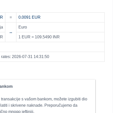
NR
=
0.0091 EUR
ja
Euro
↔
UR
1 EUR = 109.5490 INR
ates: 2026-07-31 14:31:50
bankom
 transakcije s vašom bankom, možete izgubiti dio
platiti i skrivene naknade. Preporučujemo da
ično mnogo jeftiniji.