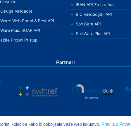
unavanje
IBAN API Za Izračun
 Usluga Validacije
BIC Validacijski API
tWare: Web Portal & Rest API
SortWare API
tWare Plus: SOAP API
SortWare Plus API
ažite Probni Pristup
Partneri
.
.
oristi kolačiće kako bi poboljšala vaše web iskustvo.
Pravila o Privat
Privatnost
Uvjeti
DPA
SLA
Sigurnost