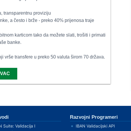
ku, transparentnu proviziju
ke, a često i brže - preko 40% prijenosa traje
itnom karticom tako da možete slati, trošiti i primati
Vaše banke.
oji vrše transfere u preko 50 valuta širom 70 država.
OVAC
vodi
Razvojni Programeri
 Suite: Validacija I
IBAN Validacijski API